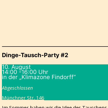
Dinge-Tausch-Party #2
10. August
14:00 -16:00 Uhr
in der „Klimazone Findorff“
Abgeschlossen
Münchner Str. 146
Im Sommer haben wir die Idee des Tauschens 