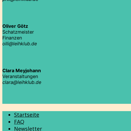
Oliver Götz
Schatzmeister
Finanzen
olli@leihklub.de
Clara Meyjohann
Veranstaltungen
clara@leihklub.de
Startseite
FAQ
Newsletter