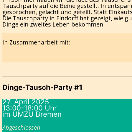
Tauschparty auf die Beine gestellt. In entsp
gesprochen, gelacht und geteilt. Statt Einka
Die Tauschparty in Findorff hat gezeigt, wi
Dinge ein zweites Leben bekommen.
In Zusammenarbeit mit:
Dinge-Tausch-Party #1
27. April 2025
13:00-18:00 Uhr
im UMZU Bremen
Abgeschlossen