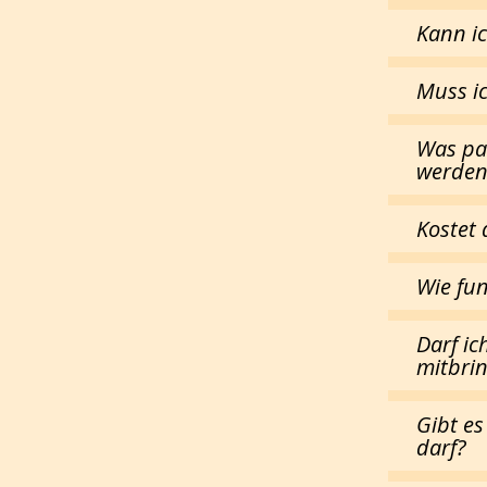
Kann i
Muss i
Was pa
werden
Kostet 
Wie fu
Darf ic
mitbri
Gibt es
darf?