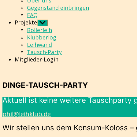
Über uns
Gegenstand einbringen
FAQ
Projekte
Untermenü
anzeigen
Bollerleih
Klubberlog
Leihwand
Tausch-Party
Mitglieder-Login
DINGE-TAUSCH-PARTY
Aktuell ist keine weitere Tauschparty
phil@leihklub.de
Wir stellen uns dem Konsum-Koloss –