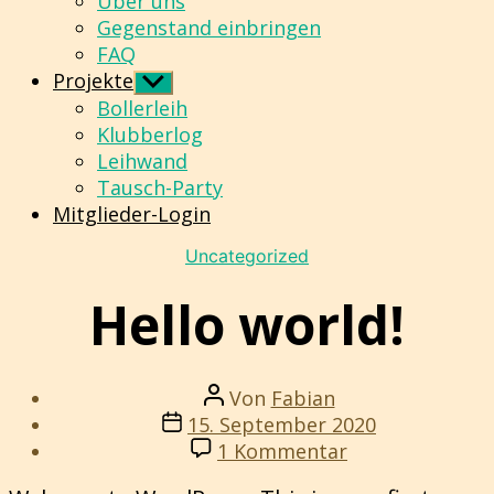
Über uns
Gegenstand einbringen
FAQ
Projekte
Untermenü
anzeigen
Bollerleih
Klubberlog
Leihwand
Tausch-Party
Mitglieder-Login
Kategorien
Uncategorized
Hello world!
Beitragsautor
Von
Fabian
Beitragsdatum
15. September 2020
zu
1 Kommentar
Hello