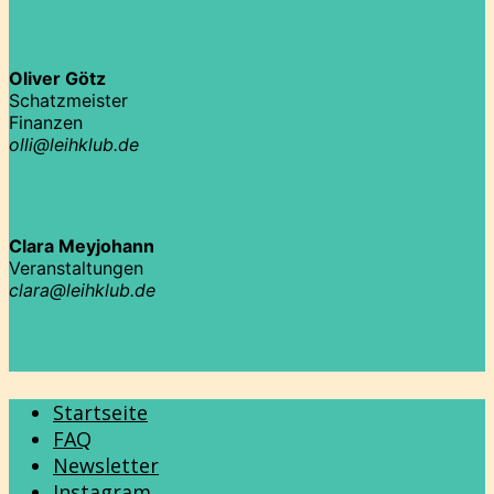
Oliver Götz
Schatzmeister
Finanzen
olli@leihklub.de
Clara Meyjohann
Veranstaltungen
clara@leihklub.de
Startseite
FAQ
Newsletter
Instagram